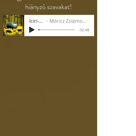
hiányzó szavakat!
Iciri-piciri
Móricz Zsigmond - Kaláka
-02:48