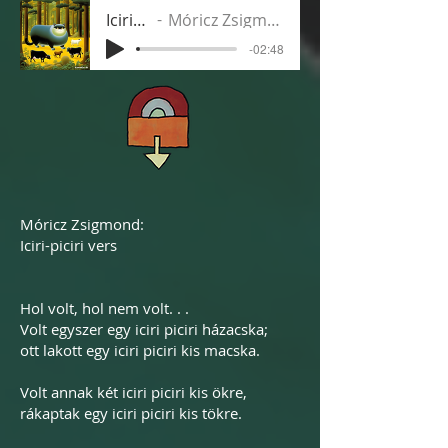
Iciri-piciri
Móricz Zsigmond - Kaláka
-02:48
Móricz Zsigmond:
Iciri-piciri vers
Hol volt, hol nem volt. . .
Volt egyszer egy iciri piciri házacska;
ott lakott egy iciri piciri kis macska.
Volt annak két iciri piciri kis ökre,
rákaptak egy iciri piciri kis tökre.