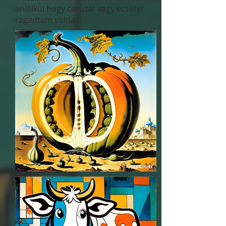
anlélkül hogy ceruzát vagy ecsetet
ragadtam volna: