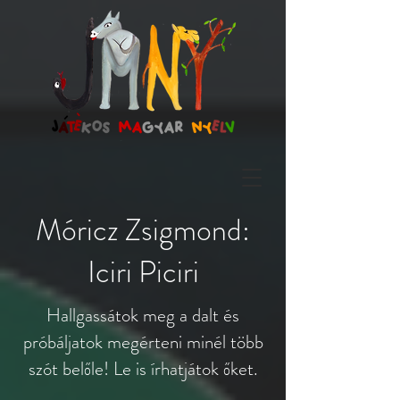
Móricz Zsigmond:
Iciri Piciri
Hallgassátok meg a dalt és
próbáljatok megérteni minél több
szót belőle! Le is írhatjátok őket.