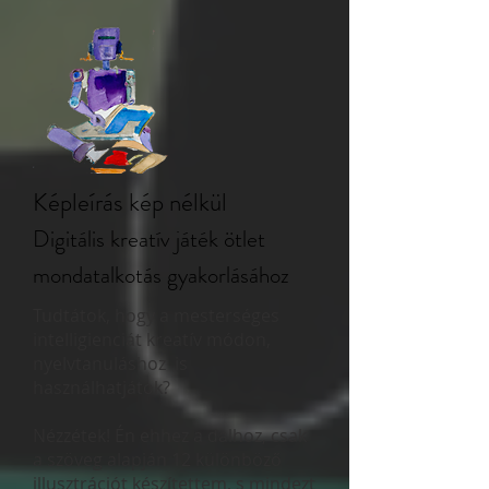
Képleírás kép nélkül
Digitális kreatív játék ötlet
mondatalkotás gyakorlásához
Tudtátok, hogy a mesterséges
intelligienciát kreatív módon,
nyelvtanuláshoz is
használhatjátok?
Nézzétek! Én ehhez a dalhoz, csak
a szöveg alapján 12 különböző
illusztrációt készítettem, s mindezt